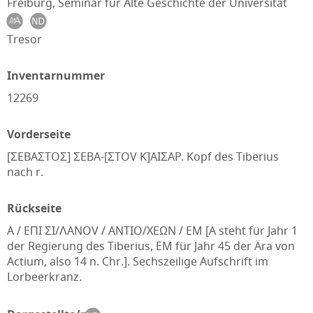
Freiburg, Seminar für Alte Geschichte der Universität
Tresor
Inventarnummer
12269
Vorderseite
[ΣEBAΣTOΣ] ΣEBA-[ΣTOV K]AIΣAP. Kopf des Tiberius
nach r.
Rückseite
A / EΠI ΣI/ΛANOV / ANTIO/XEΩN / EM [A steht für Jahr 1
der Regierung des Tiberius, EM für Jahr 45 der Ära von
Actium, also 14 n. Chr.]. Sechszeilige Aufschrift im
Lorbeerkranz.