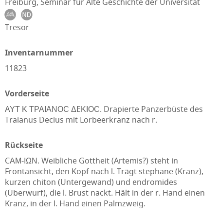
Freiburg, Seminar für Alte Geschichte der Universität
Tresor
Inventarnummer
11823
Vorderseite
ΑΥΤ Κ ΤΡΑΙΑΝΟϹ ΔEΚΙΟϹ. Drapierte Panzerbüste des
Traianus Decius mit Lorbeerkranz nach r.
Rückseite
CΑΜ-ΙΩΝ. Weibliche Gottheit (Artemis?) steht in
Frontansicht, den Kopf nach l. Trägt stephane (Kranz),
kurzen chiton (Untergewand) und endromides
(Überwurf), die l. Brust nackt. Hält in der r. Hand einen
Kranz, in der l. Hand einen Palmzweig.